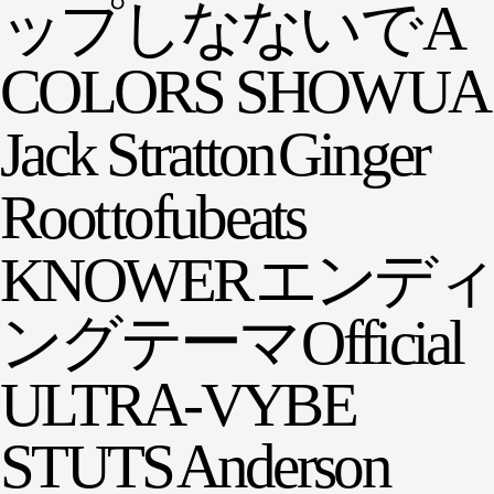
ップしなないで
A
COLORS SHOW
UA
Jack Stratton
Ginger
Root
tofubeats
KNOWER
エンディ
ングテーマ
Official
ULTRA-VYBE
STUTS
Anderson