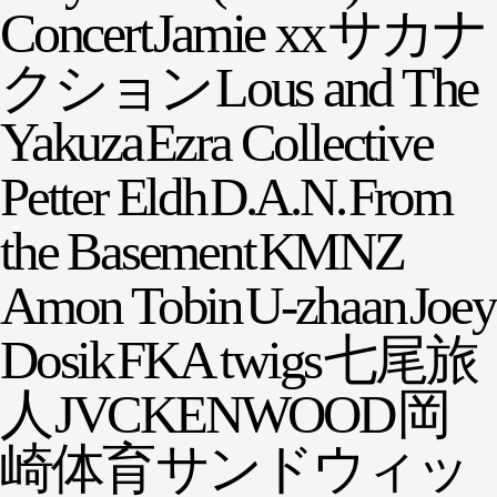
Concert
Jamie xx
サカナ
クション
Lous and The
Yakuza
Ezra Collective
Petter Eldh
D.A.N.
From
the Basement
KMNZ
Amon Tobin
U-zhaan
Joey
Dosik
FKA twigs
七尾旅
人
JVCKENWOOD
岡
崎体育
サンドウィッ