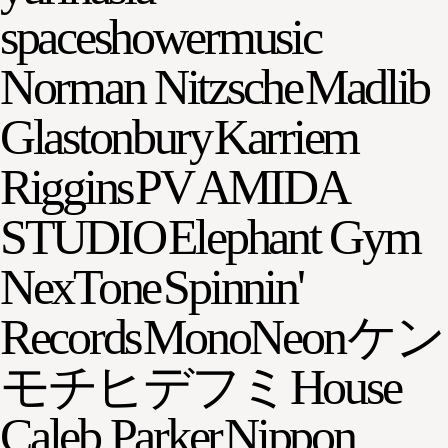
spaceshowermusic
Norman Nitzsche
Madlib
Glastonbury
Karriem
Riggins
PV
AMIDA
STUDIO
Elephant Gym
NexTone
Spinnin'
Records
MonoNeon
ケン
モチヒデフミ
House
Caleb Parker
Nippon