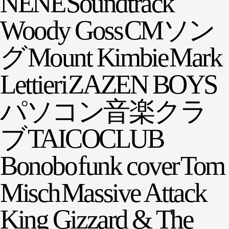
NENE
Soundtrack
Woody Goss
CMソン
グ
Mount Kimbie
Mark
Lettieri
ZAZEN BOYS
パソコン音楽クラ
ブ
TAICOCLUB
Bonobo
funk cover
Tom
Misch
Massive Attack
King Gizzard & The