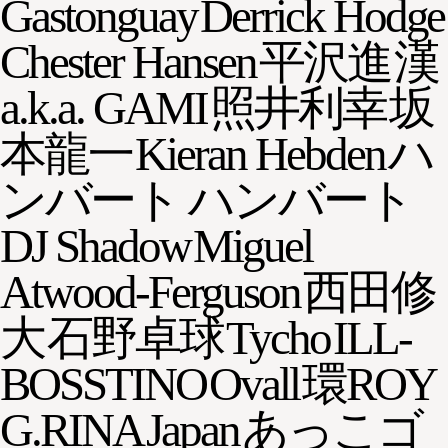
Gastonguay
Derrick Hodge
Chester Hansen
平沢進
漢
a.k.a. GAMI
照井利幸
坂
本龍一
Kieran Hebden
ハ
ンバート ハンバート
DJ Shadow
Miguel
Atwood-Ferguson
西田修
大
石野卓球
Tycho
ILL-
BOSSTINO
Ovall
環ROY
G.RINA
Japan
あっこゴ