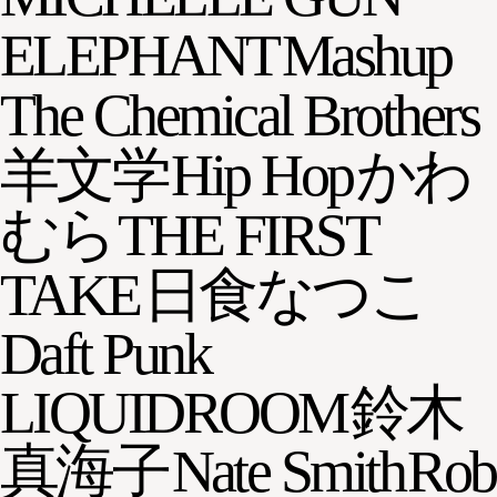
ELEPHANT
Mashup
The Chemical Brothers
羊文学
Hip Hop
かわ
むら
THE FIRST
TAKE
日食なつこ
Daft Punk
LIQUIDROOM
鈴木
真海子
Nate Smith
Rob