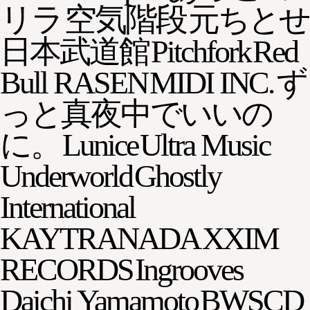
リラ
空気階段
元ちとせ
日本武道館
Pitchfork
Red
Bull RASEN
MIDI INC.
ず
っと真夜中でいいの
に。
Lunice
Ultra Music
Underworld
Ghostly
International
KAYTRANADA
XXIM
RECORDS
Ingrooves
Daichi Yamamoto
BWSCD