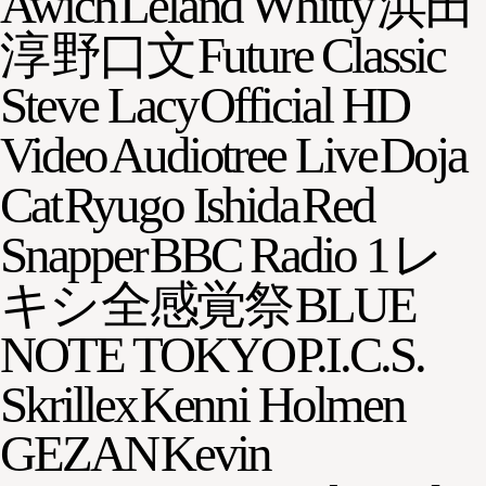
Awich
Leland Whitty
浜田
淳
野口文
Future Classic
Steve Lacy
Official HD
Video
Audiotree Live
Doja
Cat
Ryugo Ishida
Red
Snapper
BBC Radio 1
レ
キシ
全感覚祭
BLUE
NOTE TOKYO
P.I.C.S.
Skrillex
Kenni Holmen
GEZAN
Kevin