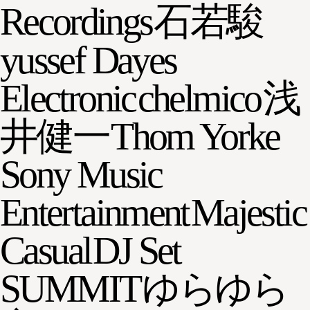
Recordings
石若駿
yussef Dayes
Electronic
chelmico
浅
井健一
Thom Yorke
Sony Music
Entertainment
Majestic
Casual
DJ Set
SUMMIT
ゆらゆら