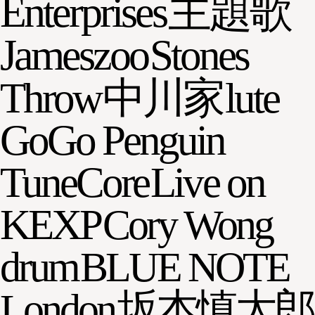
Enterprises
主題歌
Jameszoo
Stones
Throw
中川家
lute
GoGo Penguin
TuneCore
Live on
KEXP
Cory Wong
drum
BLUE NOTE
London
坂本慎太郎