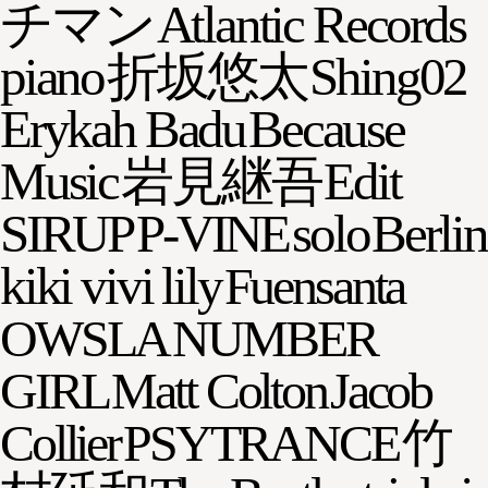
チマン
Atlantic Records
piano
折坂悠太
Shing02
Erykah Badu
Because
Music
岩見継吾
Edit
SIRUP
P-VINE
solo
Berlin
kiki vivi lily
Fuensanta
OWSLA
NUMBER
GIRL
Matt Colton
Jacob
Collier
PSYTRANCE
竹