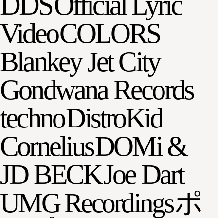
DDS
Official Lyric
Video
COLORS
Blankey Jet City
Gondwana Records
techno
DistroKid
Cornelius
DOMi &
JD BECK
Joe Dart
UMG Recordings
ポ