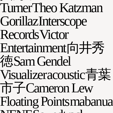
Turner
Theo Katzman
Gorillaz
Interscope
Records
Victor
Entertainment
向井秀
徳
Sam Gendel
Visualizer
acoustic
青葉
市子
Cameron Lew
Floating Points
mabanua