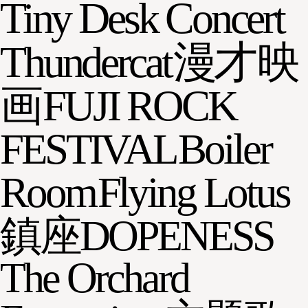
Tiny Desk Concert
Thundercat
漫才
映
画
FUJI ROCK
FESTIVAL
Boiler
Room
Flying Lotus
鎮座DOPENESS
The Orchard