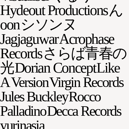
Hydeout Productions
ん
oon
シソンヌ
Jagjaguwar
Acrophase
Records
さらば青春の
光
Dorian Concept
Like
A Version
Virgin Records
Jules Buckley
Rocco
Palladino
Decca Records
yurinasia