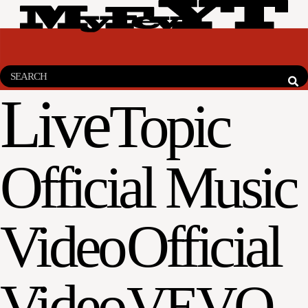
Live
Topic
Official Music
Video
Official
Video
VEVO