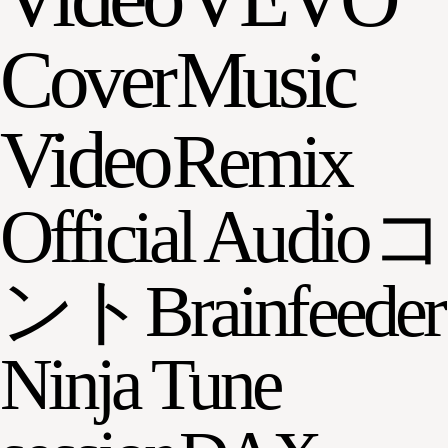
Cover
Music
Video
Remix
Official Audio
コ
ント
Brainfeeder
Ninja Tune