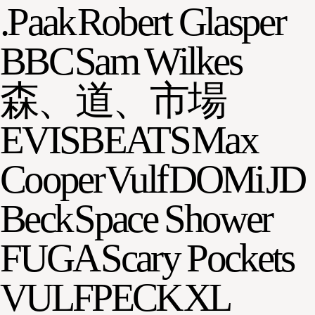
.Paak
Robert Glasper
BBC
Sam Wilkes
森、道、市場
EVISBEATS
Max
Cooper
Vulf
DOMi
JD
Beck
Space Shower
FUGA
Scary Pockets
VULFPECK
XL