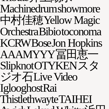
Machinedrum
showmore
中村佳穂
Yellow Magic
Orchestra
Bibio
toconoma
KCRW
Bose
Jon Hopkins
AAAMYYY
冨田恵一
Slipknot
OTYKEN
スタ
ジオ石
Live Video
Iglooghost
Rai
Thistlethwayte
TAIHEI