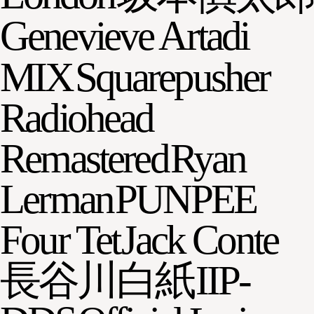
Genevieve Artadi
MIX
Squarepusher
Radiohead
Remastered
Ryan
Lerman
PUNPEE
Four Tet
Jack Conte
長谷川白紙
IIP-