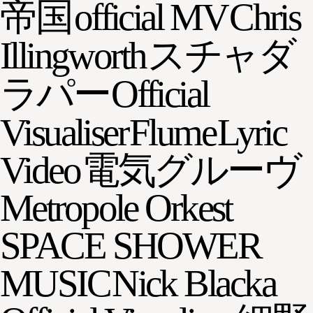
帝国
official MV
Chris
Illingworth
スチャダ
ラパー
Official
Visualiser
Flume
Lyric
Video
電気グルーヴ
Metropole Orkest
SPACE SHOWER
MUSIC
Nick Blacka