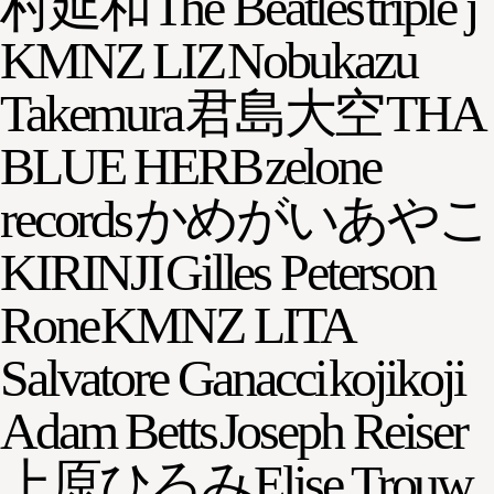
村延和
The Beatles
triple j
KMNZ LIZ
Nobukazu
Takemura
君島大空
THA
BLUE HERB
zelone
records
かめがいあやこ
KIRINJI
Gilles Peterson
Rone
KMNZ LITA
Salvatore Ganacci
kojikoji
Adam Betts
Joseph Reiser
上原ひろみ
Elise Trouw