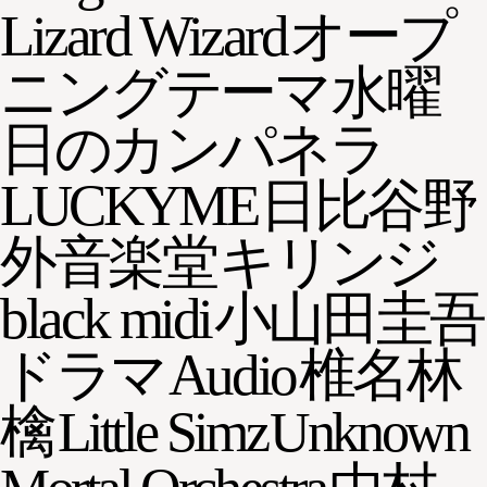
Lizard Wizard
オープ
ニングテーマ
水曜
日のカンパネラ
LUCKYME
日比谷野
外音楽堂
キリンジ
black midi
小山田圭吾
ドラマ
Audio
椎名林
檎
Little Simz
Unknown