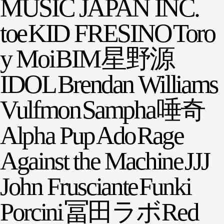
MUSIC JAPAN INC.
toe
KID FRESINO
Toro
y Moi
BIM
星野源
IDOL
Brendan Williams
Vulfmon
Sampha
唾奇
Alpha Pup
Ado
Rage
Against the Machine
JJJ
John Frusciante
Funki
Porcini
冨田ラボ
Red