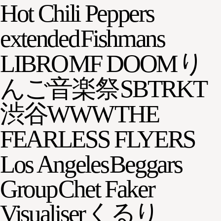
Hot Chili Peppers
extended
Fishmans
LIBRO
MF DOOM
り
んご音楽祭
SBTRKT
渋谷WWW
THE
FEARLESS FLYERS
Los Angeles
Beggars
Group
Chet Faker
Visualiser
くるり