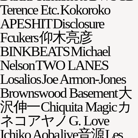
Terence Etc.
Kokoroko
APESHIT
Disclosure
Fcukers
仰木亮彦
BINKBEATS
Michael
Nelson
TWO LANES
Losalios
Joe Armon-Jones
Brownswood Basement
大
沢伸一
Chiquita Magic
カ
ネコアヤノ
G. Love
Ichiko Aoba
live音源
Les