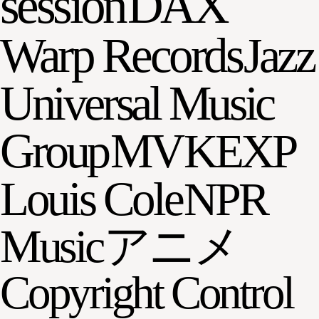
session
DAX
Warp Records
Jazz
Universal Music
Group
MV
KEXP
Louis Cole
NPR
Music
アニメ
Copyright Control