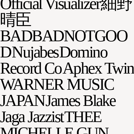
Official Visualizer
細野
晴臣
BADBADNOTGOO
D
Nujabes
Domino
Record Co
Aphex Twin
WARNER MUSIC
JAPAN
James Blake
Jaga Jazzist
THEE
MICHELLE GUN