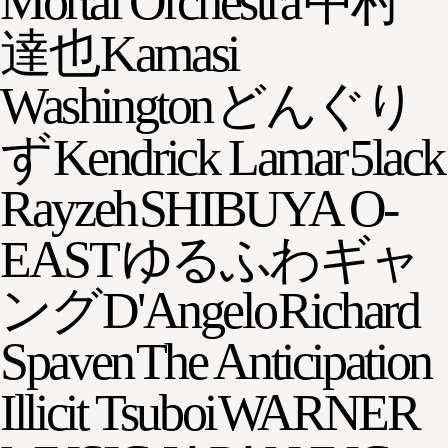
Mortal Orchestra
中村
達也
Kamasi
Washington
どんぐり
ず
Kendrick Lamar
5lack
Rayzeh
SHIBUYA O-
EAST
ゆるふわギャ
ング
D'Angelo
Richard
Spaven
The Anticipation
Illicit Tsuboi
WARNER