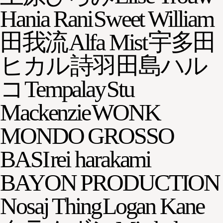
Hania Rani
Sweet William
田我流
Alfa Mist
宇多田
ヒカル
詩羽
田島ハル
コ
Tempalay
Stu
Mackenzie
WONK
MONDO GROSSO
BASI
rei harakami
BAYON PRODUCTION
Nosaj Thing
Logan Kane