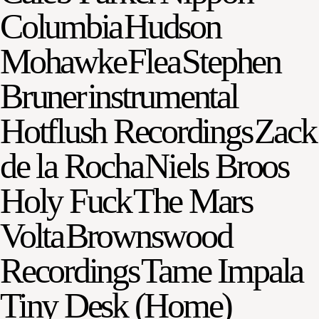
Columbia
Hudson
Mohawke
Flea
Stephen
Bruner
instrumental
Hotflush Recordings
Zack
de la Rocha
Niels Broos
Holy Fuck
The Mars
Volta
Brownswood
Recordings
Tame Impala
Tiny Desk (Home)