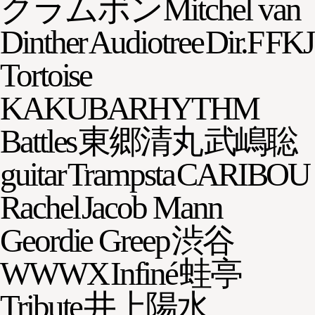
クラムボン
Mitchel van
Dinther
Audiotree
Dir.F
FKJ
Tortoise
KAKUBARHYTHM
Battles
東郷清丸
武嶋聡
guitar
Trampsta
CARIBOU
Rachel
Jacob Mann
Geordie Greep
渋谷
WWWX
Infiné
蛙亭
Tribute
井上陽水