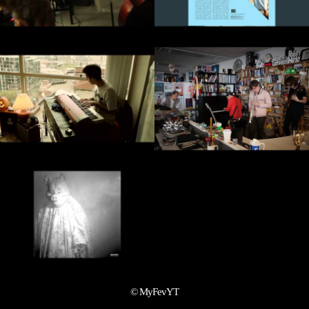
© MyFevYT