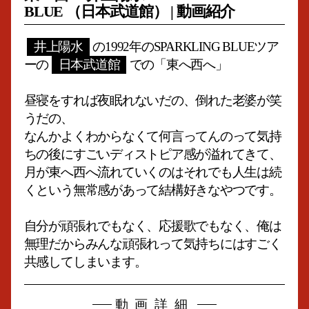
BLUE （日本武道館） | 動画紹介
井上陽水
の1992年のSPARKLING BLUEツア
ーの
日本武道館
での「東へ西へ」
昼寝をすれば夜眠れないだの、倒れた老婆が笑
うだの、
なんかよくわからなくて何言ってんのって気持
ちの後にすごいディストピア感が溢れてきて、
月が東へ西へ流れていくのはそれでも人生は続
くという無常感があって結構好きなやつです。
自分が頑張れでもなく、応援歌でもなく、俺は
無理だからみんな頑張れって気持ちにはすごく
共感してしまいます。
動画詳細