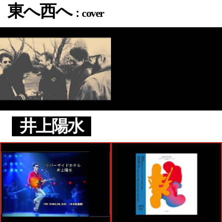
東へ西へ
：cover
井上陽水