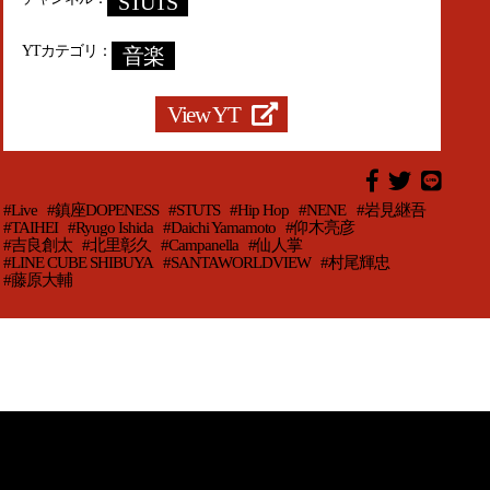
STUTS
YTカテゴリ
音楽
View YT
#Live
#鎮座DOPENESS
#STUTS
#Hip Hop
#NENE
#岩見継吾
#TAIHEI
#Ryugo Ishida
#Daichi Yamamoto
#仰木亮彦
#吉良創太
#北里彰久
#Campanella
#仙人掌
#LINE CUBE SHIBUYA
#SANTAWORLDVIEW
#村尾輝忠
#藤原大輔