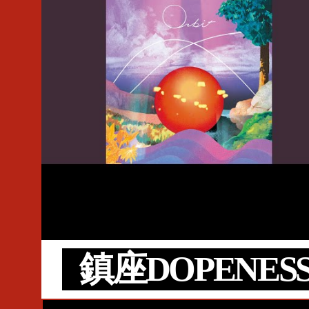
#Topic
#STUTS
#Space Shower FUGA
#C.O.S.A.
#Atik Sounds
#Yo-Sea
鎮座DOPENES