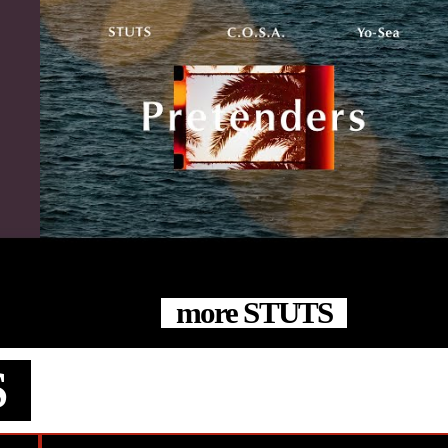
#Official Music Video
#STUTS
#C.O.S.A.
#Chris Athens
#Atik Studio
#Yo-Sea
more STUTS
S