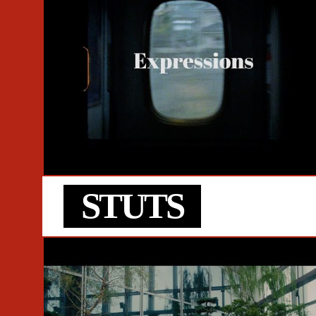
#鎮座DOPENESS
#STUTS
#Hip Hop
#NENE
#ゆるふわギャ
#岩見継吾
#武嶋聡
#TAIHEI
#Ryugo Ishida
#Daichi Yamamoto
#仰木亮彦
STUTS