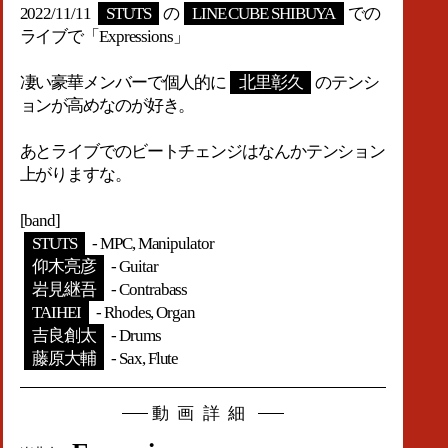
2022/11/11
STUTS
の
LINE CUBE SHIBUYA
での
ライブで「Expressions」
凄い豪華メンバーで個人的に
北里彰久
のテンシ
ョンが高めなのが好き。
あとライブでのビートチェンジはなんかテンション
上がりますな。
[band]
STUTS
- MPC, Manipulator
仰木亮彦
- Guitar
岩見継吾
- Contrabass
TAIHEI
- Rhodes, Organ
吉良創太
- Drums
藤原大輔
- Sax, Flute
動画詳細