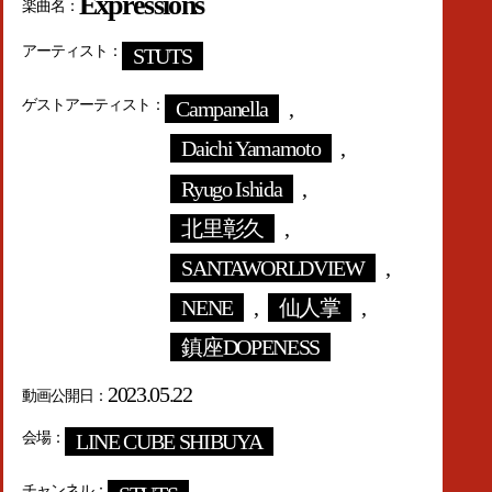
Expressions
楽曲名
アーティスト
STUTS
ゲストアーティスト
Campanella
,
Daichi Yamamoto
,
Ryugo Ishida
,
北里彰久
,
SANTAWORLDVIEW
,
NENE
,
仙人掌
,
鎮座DOPENESS
2023.05.22
動画公開日
会場
LINE CUBE SHIBUYA
チャンネル