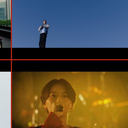
#Official Music Video
#STUTS
#CMソング
#北里彰久
#須原杏
の庭
#Kohjiya
#ポカリスエット
#Hana Hope