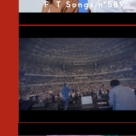
#Live
#PUNPEE
#STUTS
#THE FIRST TAKE
#岩見継吾
#仰木亮彦
#高橋佑成
#佐瀬悠輔
#北里彰久
#Live
#PUNPEE
#STUTS
#岩見継吾
#武嶋聡
#TAIHEI
#日本武道館
#仰木亮彦
#吉良創太
#高橋佑成
#佐瀬悠輔