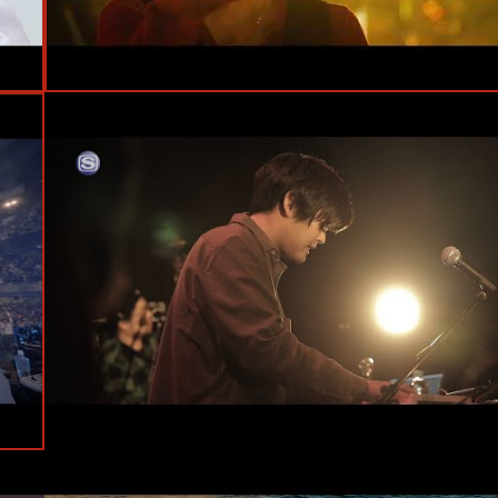
#Live
#STUTS
#鈴木真海子
#岩見継吾
#武嶋聡
#TAIHEI
#仰木亮彦
#吉良創太
#SIKK-O
#USEN STUDIO COAST
#Live
#PUNPEE
#STUTS
#BIM
#JJJ
#岩見継吾
#渋谷WWWX
#仰木亮彦
#吉良創太
#高橋佑成
#北里彰久