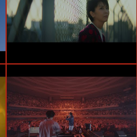
#Remix
#主題歌
#STUTS
#NENE
#ドラマ
#ゆるふわギャング
#BIM
#KID FRESINO
#Daichi Yamamoto
#T-Pablow
#松たか子