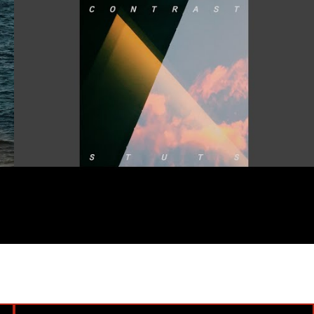
#Topic
#SPACE SHOWER MUSIC
#SPACE SHOWER NETWORKS INC.
#Atik Sounds