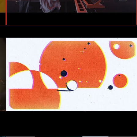
#Live
#STUTS
#JJJ
#岩見継吾
#武嶋聡
#TAIHEI
#日本武道館
#仰木亮彦
#吉良創太
#高橋佑成
#佐瀬悠輔
#STUTS
#Official Visualizer
#岩見継吾
#武嶋聡
#TAIHEI
#Daichi Yamamoto
#仰木亮彦
#吉良創太
#Chris Athens
#Atik Studio