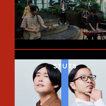
#Live
#session
#STUTS
#岩見継吾
#武嶋聡
#仰木亮彦
#高橋佑成
#Atik Studio
#Akihiko Ohgi
#SESSION VIDEO
#翠