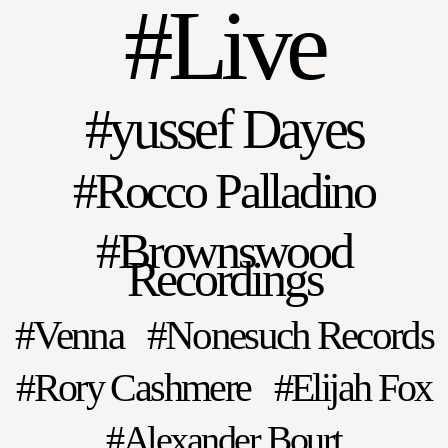
Live
yussef Dayes
Rocco Palladino
Brownswood
Recordings
Venna
Nonesuch Records
Rory Cashmere
Elijah Fox
Alexander Bourt