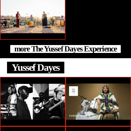
more The Yussef Dayes Experience
Yussef Dayes