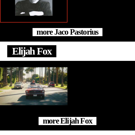
more Jaco Pastorius
Elijah Fox
more Elijah Fox