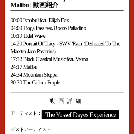
Malibu | 動画紹介
00:00 Istanbul feat. Elijah Fox
04:09 Tioga Pass feat. Rocco Palladino
10:19 Tidal Wave
14:20 Portrait Of Tracy - SWV 'Rain' (Dedicated To The
Maestro Jaco Pastorius)
17:32 Black Classical Music feat. Venna
24:17 Malibu
24:34 Mountain Steppa
30:30 The Colour Purple
動画詳細
アーティスト
The Yussef Dayes Experience
ゲストアーティスト