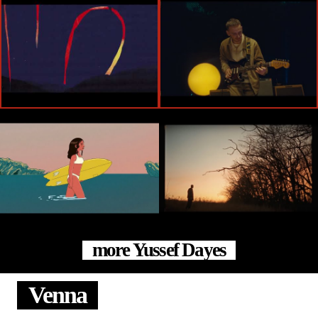
more Yussef Dayes
Venna