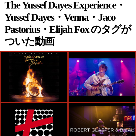
The Yussef Dayes Experience・
Yussef Dayes・Venna・Jaco
Pastorius・Elijah Fox のタグが
ついた動画