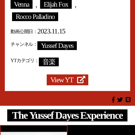
Venna
,
Elijah Fox
,
Rocco Palladino
2023.11.15
動画公開日
チャンネル
Yussef Dayes
YTカテゴリ
音楽
View YT
The Yussef Dayes Experience