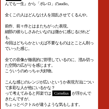
んでも一生』から「ボレロ」のaudio。
全くこの人はどんなけ人を混乱させてくるんや。
前作、前々作とはまたちがった表現。
細部の彼らしさみたいなのは微かに感じるけれど
も、
今回はどちらかといえば不要なものはとことん削っ
ていった感じ。
全ての音像が徹底的に管理しているのに、澄み切っ
た空間の広がりを感じます。
こういうのめっちゃ大好物。
こんな感じのレンジが広いというか表現方法につい
て多彩な人が他にいるかな？
って考えてみると邦楽では
Cornelius
が浮かんで
きたんですが、
ちょっとベクトルが違うような気もします。