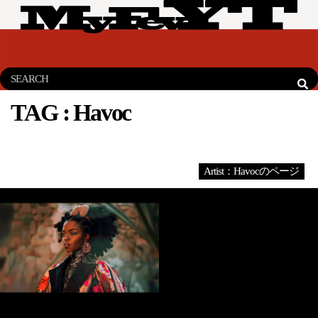
TAG :
Havoc
Artist：Havocのページ