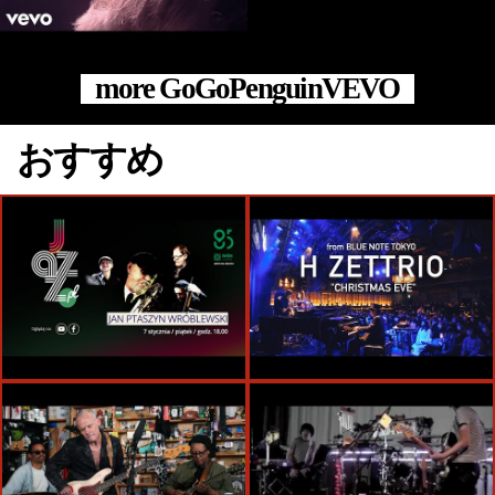
more GoGoPenguinVEVO
おすすめ