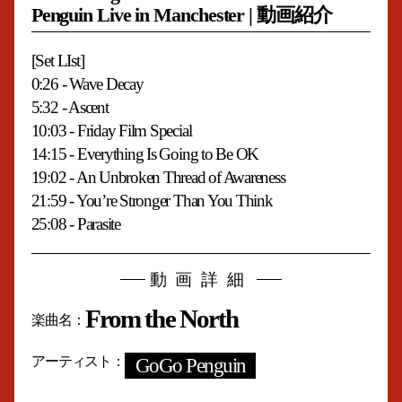
Penguin Live in Manchester | 動画紹介
[Set LIst]
0:26 - Wave Decay
5:32 - Ascent
10:03 - Friday Film Special
14:15 - Everything Is Going to Be OK
19:02 - An Unbroken Thread of Awareness
21:59 - You’re Stronger Than You Think
25:08 - Parasite
動画詳細
From the North
楽曲名
アーティスト
GoGo Penguin