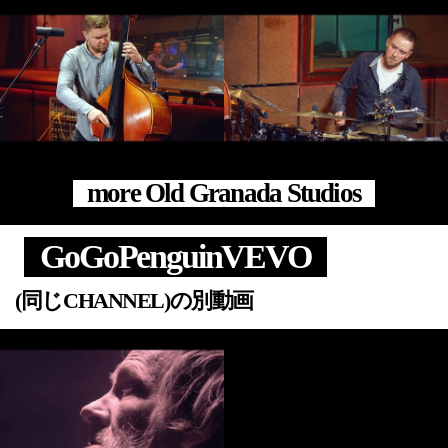
more Old Granada Studios
GoGoPenguinVEVO
(同じCHANNEL)の別動画