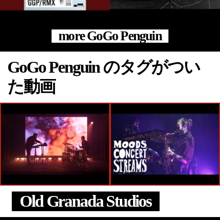
more GoGo Penguin
GoGo Penguin のタグがつい
た動画
Old Granada Studios