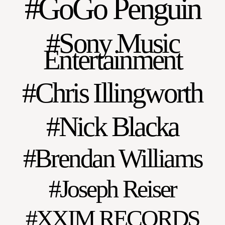
GoGo Penguin
Sony Music
Entertainment
Chris Illingworth
Nick Blacka
Brendan Williams
Joseph Reiser
XXIM RECORDS