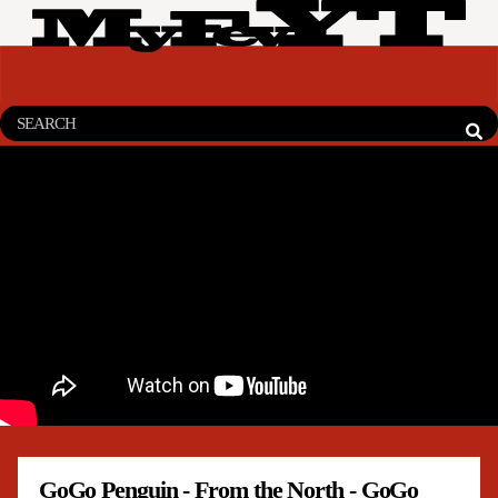
GoGo Penguin - From the North - GoGo