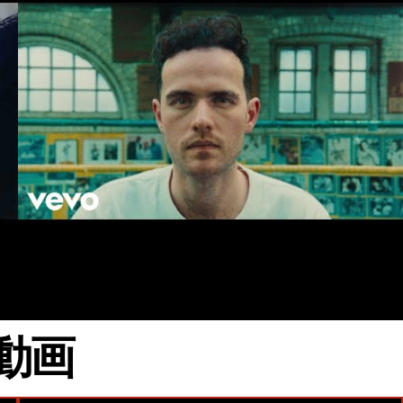
#Official Video
#Decca Records
#Jordan Rakei
た動画