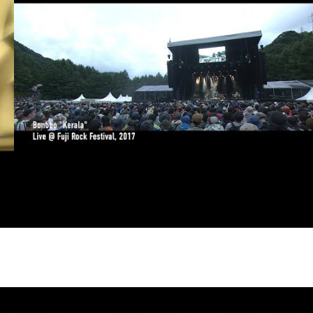
#Live
#FUJI ROCK FESTIVAL
#Bonobo