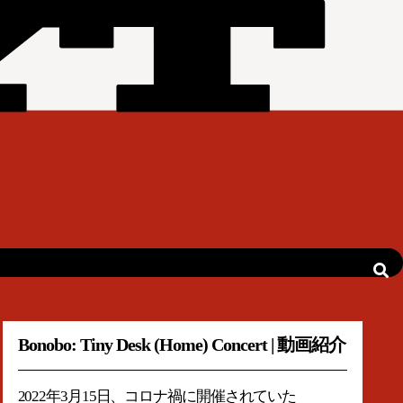
Bonobo: Tiny Desk (Home) Concert | 動画紹介
2022年3月15日、コロナ禍に開催されていた