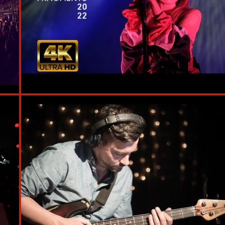
#Live
#Bonobo
#Meo Kalorama