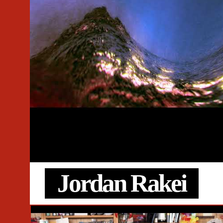
#Official Audio
#Ninja Tune
#Bonobo
Jordan Rakei