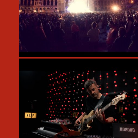
#Live
#Ninja Tune
#Bonobo
#Official Live Video