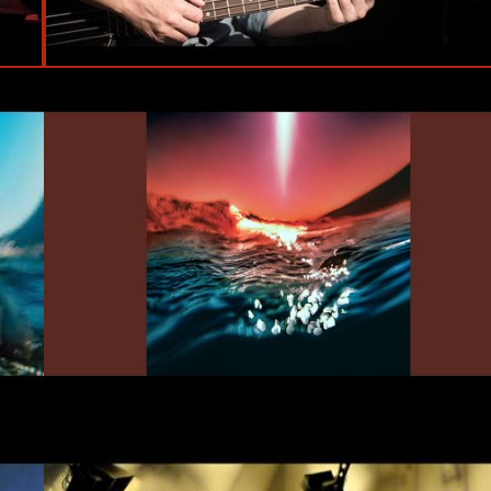
glis
#Live
#KEXP
#Bonobo
#Szjerdene
#Topic
#Ninja Tune
#Bonobo
#Simon Green