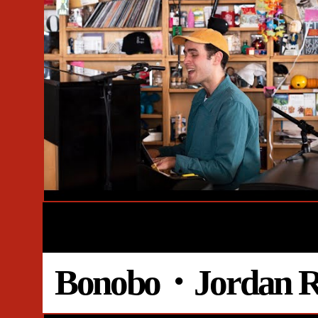
#Live
#NPR Music
#Tiny Desk Concert
#Jordan Rakei
#Sam Wills
#Imraan Paleker
#Jim Macrae
#Ernesto Marichales
#Jonathan Harv
#Linda Diaz
#Opal Hoyt
Bonobo・Jord