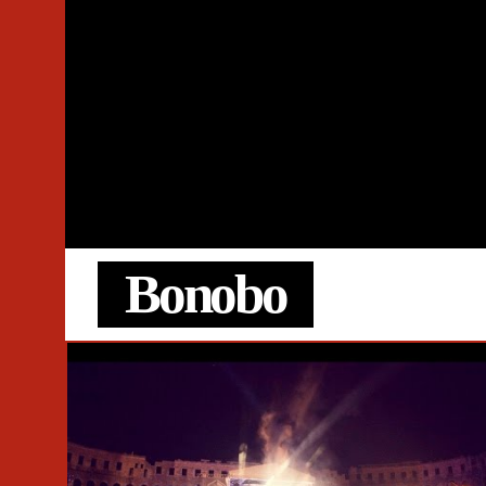
Bonobo