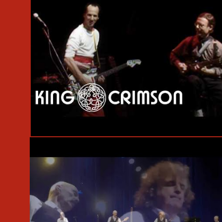
#Live
#King Crimson
#簡易保険ホール