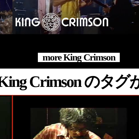
#Live
#King Crimson
#Germany
#Robert Fripp
#Bill Bruford
#Tony Levin
#Adrian Belew
#Munich
#Alabamahalle
more King Crimson
ts・King Crimson