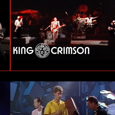
#Live
#King Crimson
#Robert Fripp
#Bill Bruford
#Tony Levin
#Adrian Belew
#Fréjus
#DGM Ltd.