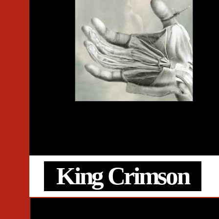
#Alpha Pup
#Free The Robots
King Crimson