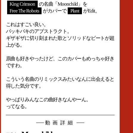
King Crimson
の名曲「Moonchild」を
Free The Robots
がカバーで
Plant
がEdit。
これはすごい良い。
バッキバキのアブストラクト。
ギザギザに切り刻まれた歌とソリッドなビートが超
上がる。
原曲も好きやったけど、このカバーもめっちゃ好き
ですわ。
こういう名曲のリミックスみたいなんに出会えると
得した気分です。
やっぱりみんなこの曲好きなんやーん。
ってなる。
動画詳細