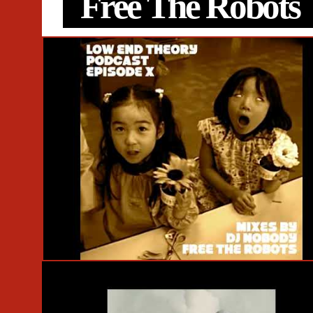
Free The Robots
#Remix
#MIX
#Alpha Pup
#Hudson Mohawke
#Nosaj Thing
#Low End Theory
#Nocando
#Rustie
#Free The Robots
#TOKiMONSTA
#Dr. Dre