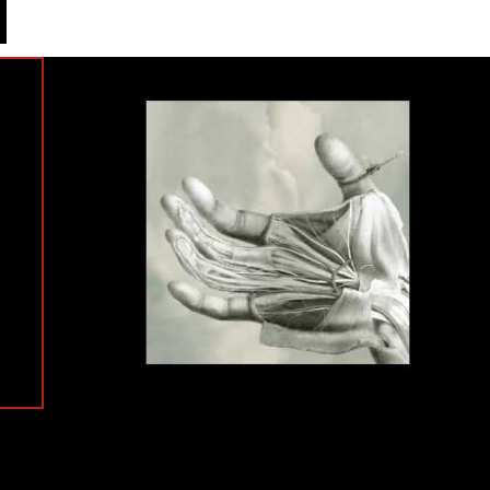
#Alpha Pup
#Free The Robots