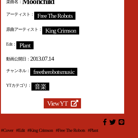
Moonchild
楽曲名
アーティスト
Free The Robots
原曲アーティスト
King Crimson
Edit
Plant
2013.07.14
動画公開日
チャンネル
freetherobotsmusic
YTカテゴリ
音楽
View YT
#Cover
#Edit
#King Crimson
#Free The Robots
#Plant