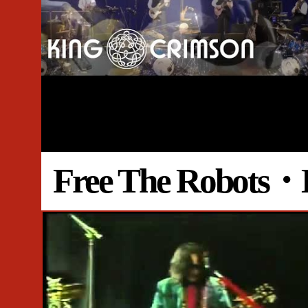
#Live
#King Crimson
Free The Robo