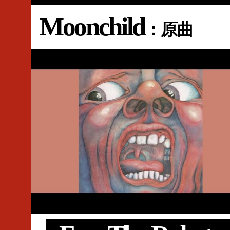
Moonchild
：原曲
#King Crimson
#Barry Godber