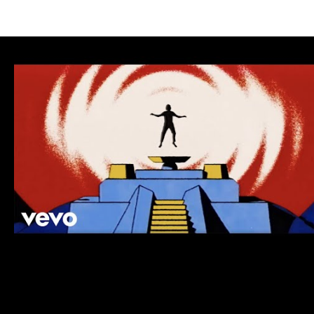
#Official Video
#VEVO
#Teebs
#Free The Robots
#Astral Travels Records