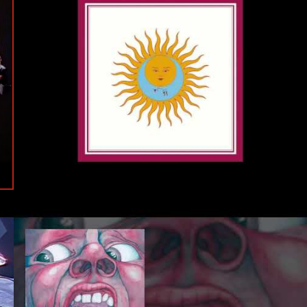
#Official
#King Crimson
#Robert Fripp
#Bill Bruford
#John Wetton
#David Cross
#Jamie Muir