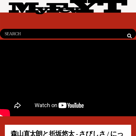
森山直太朗と折坂悠太 - さびしさ / にっ