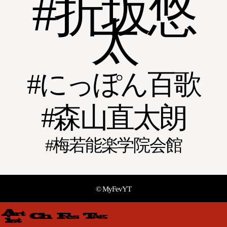
折坂悠
太
にっぽん百歌
森山直太朗
梅若能楽学院会館
© MyFevYT