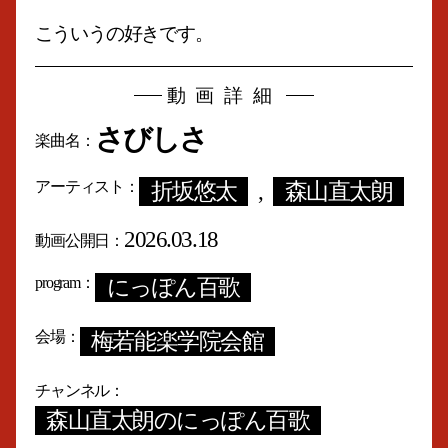
こういうの好きです。
動画詳細
さびしさ
楽曲名
アーティスト
折坂悠太
,
森山直太朗
2026.03.18
動画公開日
program
にっぽん百歌
会場
梅若能楽学院会館
チャンネル
森山直太朗のにっぽん百歌