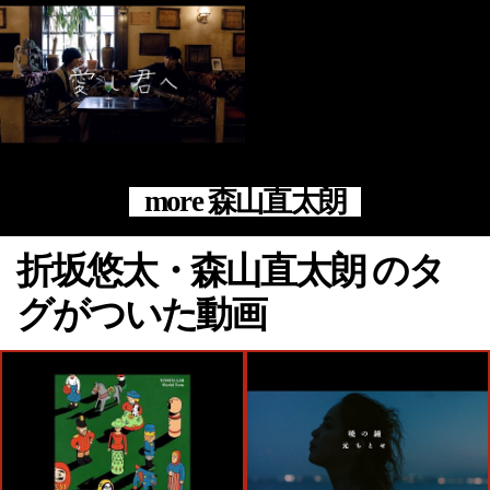
more 森山直太朗
折坂悠太・森山直太朗 のタ
グがついた動画