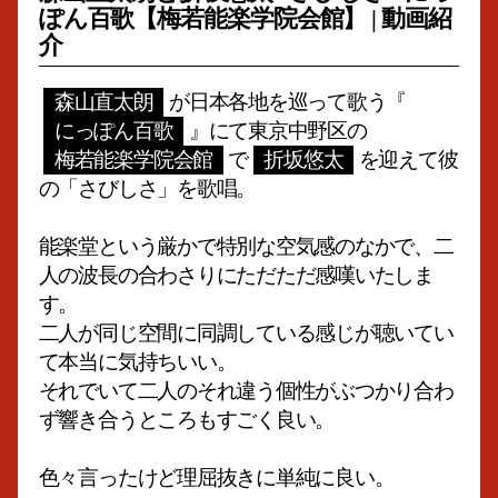
ぽん百歌【梅若能楽学院会館】 | 動画紹
介
森山直太朗
が日本各地を巡って歌う『
にっぽん百歌
』にて東京中野区の
梅若能楽学院会館
で
折坂悠太
を迎えて彼
の「さびしさ」を歌唱。
能楽堂という厳かで特別な空気感のなかで、二
人の波長の合わさりにただただ感嘆いたしま
す。
二人が同じ空間に同調している感じが聴いてい
て本当に気持ちいい。
それでいて二人のそれ違う個性がぶつかり合わ
ず響き合うところもすごく良い。
色々言ったけど理屈抜きに単純に良い。