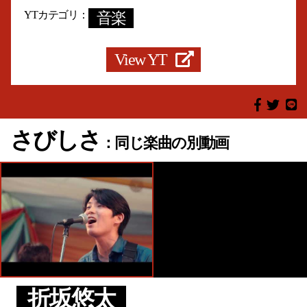
YTカテゴリ
音楽
View YT
さびしさ
：同じ楽曲の別動画
折坂悠太