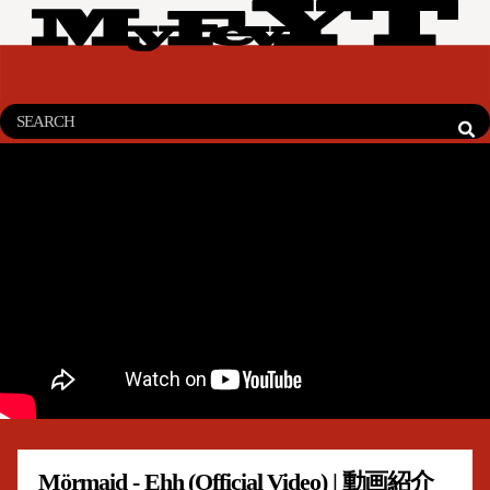
Mörmaid - Ehh (Official Video) | 動画紹介