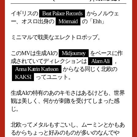
イギリスの
Beat Palace Records
からノルウェ
ー、オスロ出身の
Mörmaid
の「Ehh」
ミニマルで耽美なエレクトロポップ。
このMVは生成AIの
Midjourney
をベースに作
成されていてディレクションは
Alam Ali
,
Anna Katrin Karlsson
からなる同じく北欧の
KAKSI
ってユニット。
生成AIの特有のあのキモさはあるけども、世界
観は美しく、何かが刺激を受けてしまった感
じ。
北欧ってメタルもすごいし、ムーミンとかもあ
るからちょっと好みのものが多いのなんでや