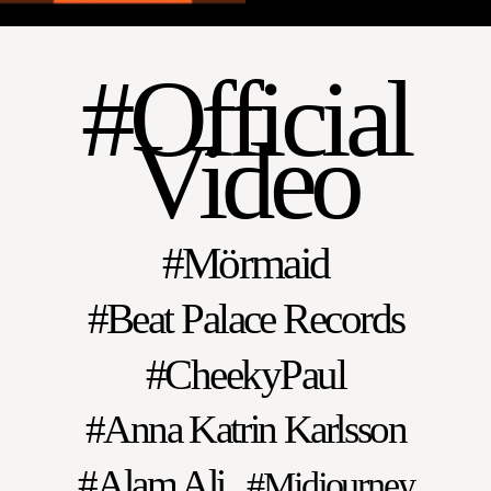
Official
Video
Mörmaid
Beat Palace Records
CheekyPaul
Anna Katrin Karlsson
Alam Ali
Midjourney