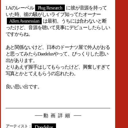
LAのレーベル
Plug Research
に彼が音源を持って
いた時、彼の騒がしいライブ知ってたオーナー
Allen Avanessian
は最初、うちには合わないと断
ったけど、音源を聴いて見事にデビューしたらしい
ですからね。
あと関係ないけど、日本のドーナツ屋で外人がおる
と思ってみたらDaedelusやって、びっくりした思い
出があります。
とりあえず握手はしてもらったけど、興奮しすぎて
写真とかとてえもらうの忘れたわ。
良い思い出です。
動画詳細
アーティスト
Daedelus