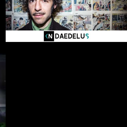
#Live
#Daedelus
#Kinda Neat
#INTUITION