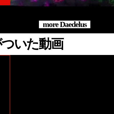
#Music Video
#Daedelus
#Mush Records
more Daedelus
タグがついた動画