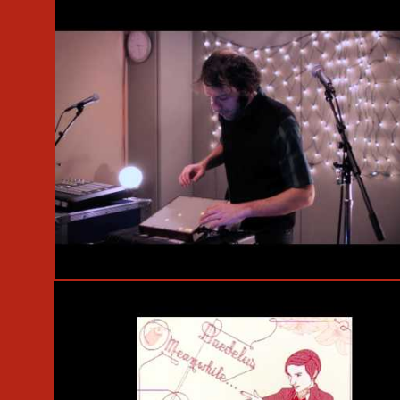
#Live
#KEXP
#Daedelus
#Monome