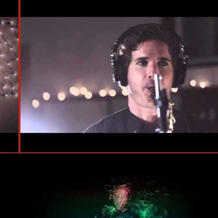
#Brainfeeder
#Daedelus
#Kneebody
#Ben Wendel
#Bucket's Moving Company