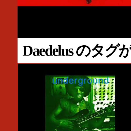
#Official Video
#Brainfeeder
#Daedelus
#Kneebody
Daedelus の