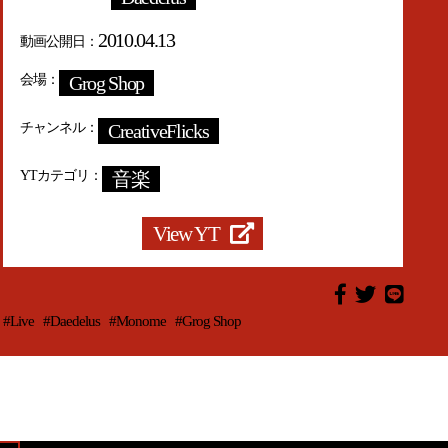
2010.04.13
動画公開日
会場
Grog Shop
チャンネル
CreativeFlicks
YTカテゴリ
音楽
View YT
#Live
#Daedelus
#Monome
#Grog Shop