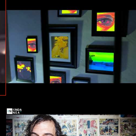
#Official Music Video
#Brainfeeder
#Daedelus