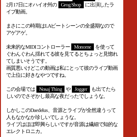
2月17日にオハイオ州の
Grog Shop
に出演したラ
イブ動画。
まさにこの時期はLAビートシーンの全盛期なので
アゲアゲ。
未来的なMIDIコントローラー
Monome
を使って
ぐわんぐわん揺れてる彼を見てるとちょっと見惚れ
てしまいそうです。
画質悪いけどこの動画は私にとって彼のライブ動画
で上位に好きなやつですね。
この会場では
Nosaj Thing
や
Jogger
も出てたら
しいのでさぞかし最高な夜だったでしょうな。
しかしこのDaedelus、音源とライブが全然違うって
人もなかなか珍しいでしょうな。
ライブはほぼ即興らしいですが音源は繊細で知的な
エレクトロニカ。