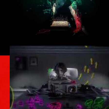
#Live
#Brainfeeder
#Daedelus
#THE HIT
#Strangeloop