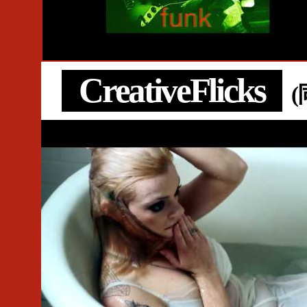
#Brainfeeder
#Thundercat
#MIX
#Cornelius
#Madlib
#DJ Shado
#Jurassic 5
#Beck
#Beastie Boys
#Daedelus
#Teebs
CreativeFlicks