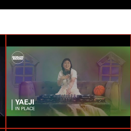
#Live
#Boiler Room
#MIX
#Dua Lipa
#Yaeji
#Coco Bryce
#Soichi Terada
#Waajeed
#Stefan Ringer
#Clazziquai
#Humming Urban Stereo