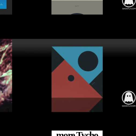
#Tycho
#Ghostly International
#Tycho
#Ghostly International
more Tycho