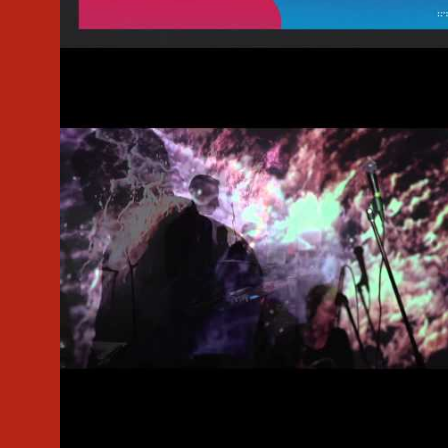
#Remix
#Ninja Tune
#Tycho
#LP Giobbi
#Benjamin Gibbard
#Mom + Pop Music
#Live
#Boiler Room
#Tycho
#San Francisco