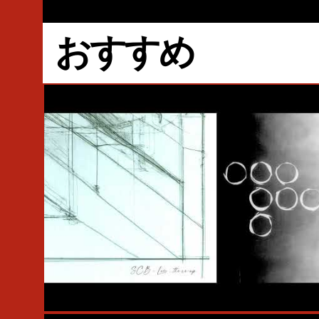
おすすめ
#Electronic
#House
#Hotflush Recordings
#Scuba
#SCB