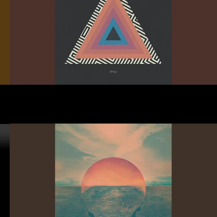
#Topic
#Remix
#Bibio
#Tycho
#Ghostly International
#Scott Hansen