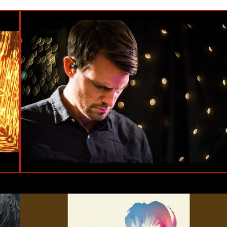
n
#Live
#KEXP
#Tycho