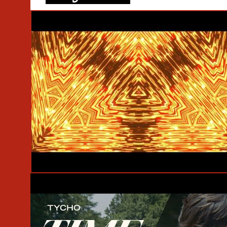
#Ninja Tune
#Official Visualiser
#Tycho
#Scott Hansen
#Sea Lemo