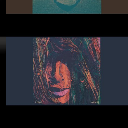
#Topic
#Tycho
#Ghostly International
#BWSCD
#Scott Hansen
#Topic
#Tycho
#Ghostly International
#BWSCD
#Scott Hansen