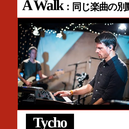
A Walk
：同じ楽曲の別
#Live
#KEXP
#Live on KEXP
#Tycho
#Scott Hansen
Tycho