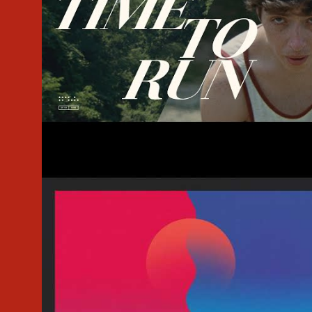
#Official Video
#Ninja Tune
#Electronic
#Tycho
#Scott Hansen