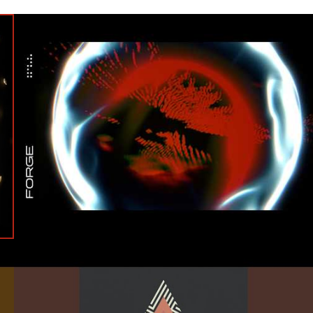
#Ninja Tune
#Official Visualiser
#Tycho