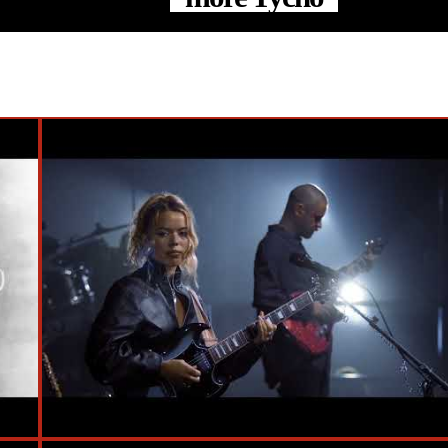
#Live
#Ninja Tune
#London
#Nilüfer Yanya