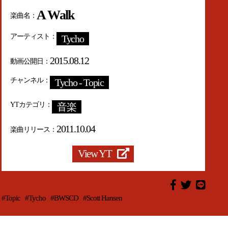
A Walk
楽曲名
アーティスト
Tycho
2015.08.12
動画公開日
チャンネル
Tycho - Topic
YTカテゴリ
音楽
2011.10.04
楽曲リリース
View YT
#Topic
#Tycho
#BWSCD
#Scott Hansen