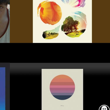
#Topic
#Remix
#Tycho
#Scott Hansen
#Symphonic Distribution
#Chachi Jones
#ISO50 Records