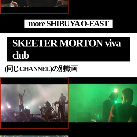
more SHIBUYA O-EAST
SKEETER MORTON viva
club
(同じCHANNEL)の別動画