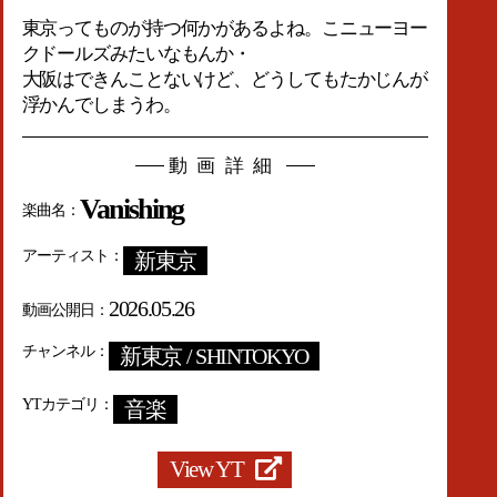
東京ってものが持つ何かがあるよね。こニューヨー
クドールズみたいなもんか・
大阪はできんことないけど、どうしてもたかじんが
浮かんでしまうわ。
動画詳細
Vanishing
楽曲名
アーティスト
新東京
2026.05.26
動画公開日
チャンネル
新東京 / SHINTOKYO
YTカテゴリ
音楽
View YT