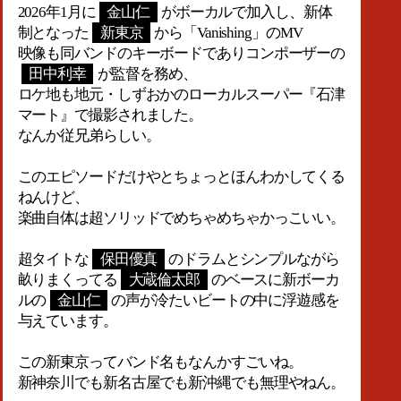
2026年1月に
金山仁
がボーカルで加入し、新体
制となった
新東京
から「Vanishing」のMV
映像も同バンドのキーボードでありコンポーザーの
田中利幸
が監督を務め、
ロケ地も地元・しずおかのローカルスーパー『石津
マート』で撮影されました。
なんか従兄弟らしい。
このエピソードだけやとちょっとほんわかしてくる
ねんけど、
楽曲自体は超ソリッドでめちゃめちゃかっこいい。
超タイトな
保田優真
のドラムとシンプルながら
畝りまくってる
大蔵倫太郎
のベースに新ボーカ
ルの
金山仁
の声が冷たいビートの中に浮遊感を
与えています。
この新東京ってバンド名もなんかすごいね。
新神奈川でも新名古屋でも新沖縄でも無理やねん。