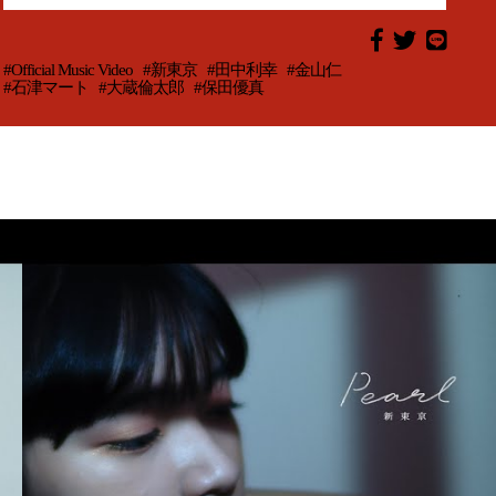
#Official Music Video
#新東京
#田中利幸
#金山仁
#石津マート
#大蔵倫太郎
#保田優真