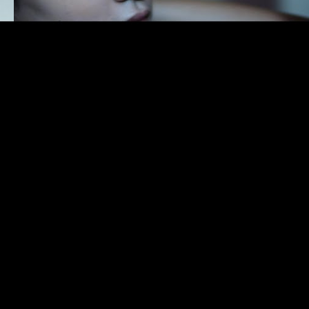
#Music Video
#新東京
#田中利幸
#杉田春音