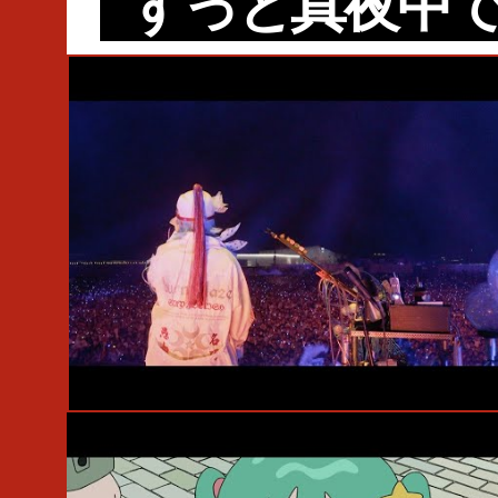
ずっと真夜中
#Live
#ずっと真夜中でいいのに。
#ACAね
#Open Reel Ense
#伊吹文裕
#吉田匡
#和田永
#Ryosuke Nikamoto
#吉田悠
#岸田勇気
#菰口雄矢