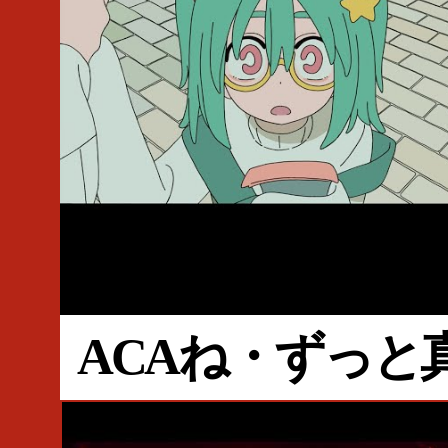
#MV
#CMソング
#ずっと真夜中でいいのに。
#ACAね
#100回嘔吐
#ZTMY
#Mori Calliope
#2022 Spotify Holiday
#森カリオペ
ACAね・ずっと