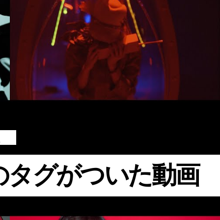
#Live
#ずっと真夜中でいいのに。
#ACAね
#Open Reel Ensemble
#大阪城ホール
。
のタグがついた動画