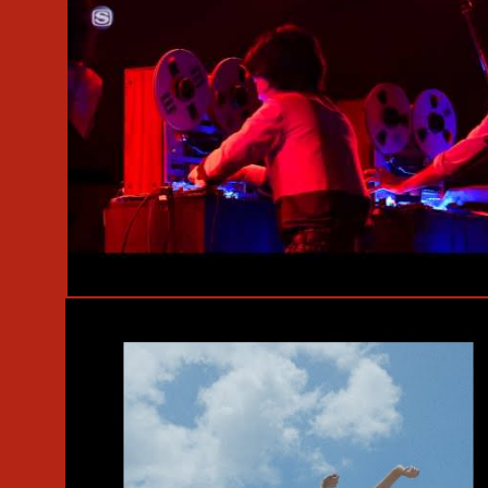
#Live
#DAX
#ずっと真夜中でいいのに。
#Open Reel Ensemb
#Dommune
#FREEDOMMUNE 0＜ZERO＞
#和田永