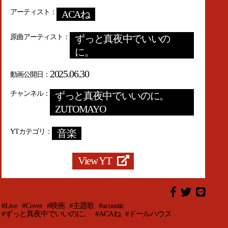
アーティスト
ACAね
原曲アーティスト
ずっと真夜中でいいの
に。
2025.06.30
動画公開日
チャンネル
ずっと真夜中でいいのに。
ZUTOMAYO
YTカテゴリ
音楽
View YT
#Live
#Cover
#映画
#主題歌
#acoustic
#ずっと真夜中でいいのに。
#ACAね
#ドールハウス