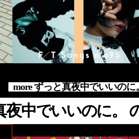
#Live
#アニメ
#映画
#主題歌
#THE FIRST TAKE
#ずっと真夜中でいいのに。
#ACAね
#約束のネバーランド
more ずっと真夜中でいいのに
真夜中でいいのに。 