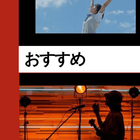
#Music Video
#ずっと真夜中でいいのに。
#ACAね
#神聖かまってちゃん
#の子
おすすめ