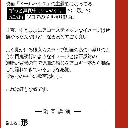
映画『ドールハウス』の主題歌になってる
ずっと真夜中でいいのに。
の「形」の
ACAね
ソロでの弾き語り動画。
正直、ずとまよにアコースティックなイメージは皆
無やったんやけど、なるほどすごく良い。
よく見かける彼女らのライブ動画のあのお祭りのよ
うな百鬼夜行のようなイメージとは正反対の
薄暗い背景の中で原曲の感じをアコギ一本から凝縮
して流れてきているような感覚。
でもその中心の歌声は同じ。
これは好きな奴です。
動画詳細
形
楽曲名