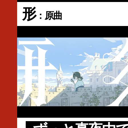
形
：原曲
#MV
#映画
#主題歌
#ずっと真夜中でいいのに。
#bass
#ACAね
#100回嘔吐
#ZTMY
#Ryosuke Nikamoto
#ドールハ