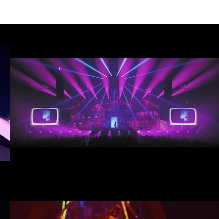
#Live
#ずっと真夜中でいいのに。
#ACAね
#幕張メッセ
#Open Reel Ensemble
#吉田宇宙
#吉田匡
#Ryosuke Nikamoto
Y
#吉田悠
#佐々木’’コジロー’’貴之
#林田順平