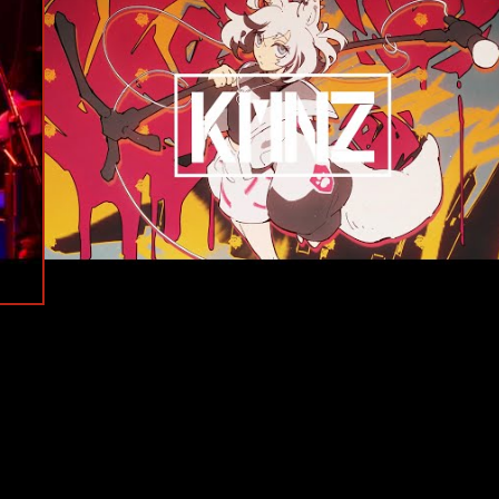
le
#Cover
#KMNZ
#ずっと真夜中でいいのに。
#zukio
#KMNSTREET
#EJINA
#KMNZ TINA
#Saf
#羽深創太