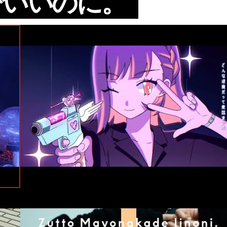
でいいのに。
mble
#MV
#ずっと真夜中でいいのに。
#ACAね
#100回嘔吐
#ZTM