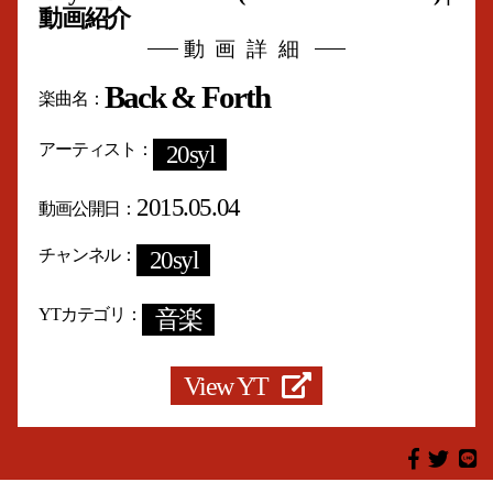
動画紹介
動画詳細
Back & Forth
楽曲名
アーティスト
20syl
2015.05.04
動画公開日
チャンネル
20syl
YTカテゴリ
音楽
View YT