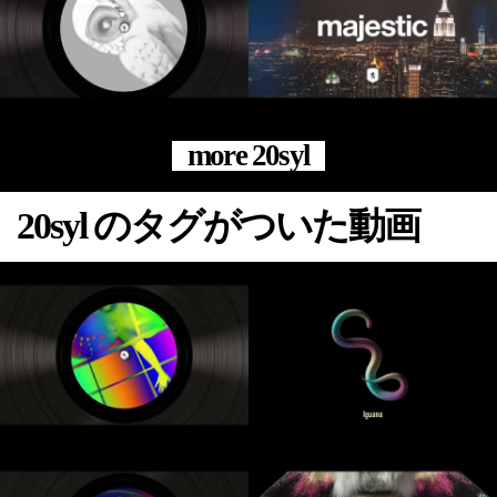
more 20syl
20syl のタグがついた動画