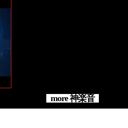
e
more 神楽音