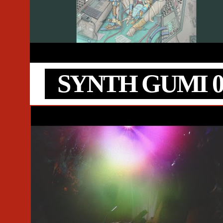
#Topic
#TuneCore
#SYNTH GUMI 04
#MADZINE
SYNTH GUMI 0