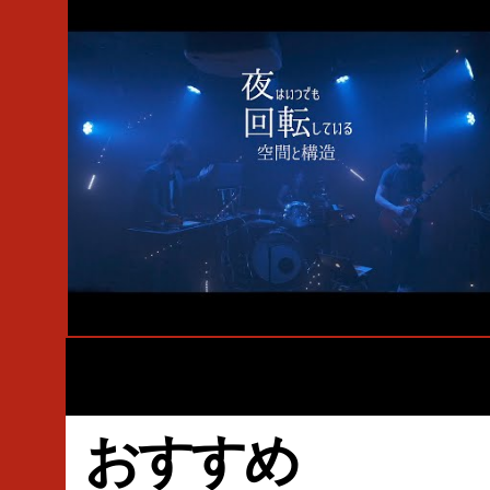
#Live
#夜はいつでも回転している
#JIK PeopleJam
#Miki Otak
#Wada Daiju
#神楽音
#PeopleJam
#Takashi Shigetake
おすすめ