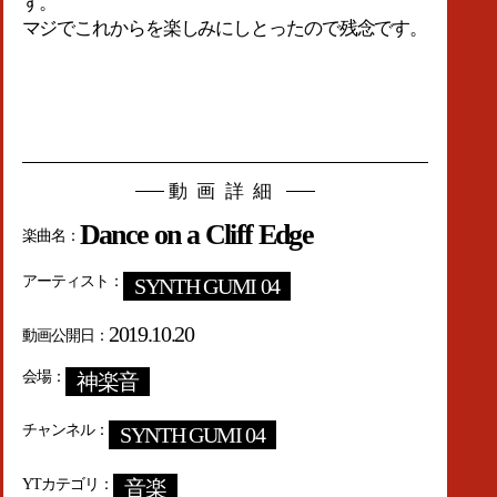
す。
マジでこれからを楽しみにしとったので残念です。
動画詳細
Dance on a Cliff Edge
楽曲名
アーティスト
SYNTH GUMI 04
2019.10.20
動画公開日
会場
神楽音
チャンネル
SYNTH GUMI 04
YTカテゴリ
音楽