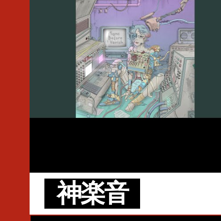
#Topic
#TuneCore
#SYNTH GUMI 04
#MADZINE
神楽音