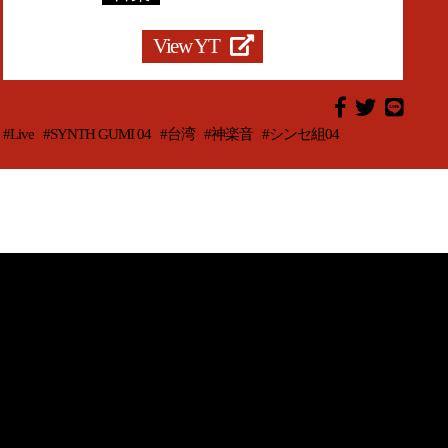
View YT
#Live
#SYNTH GUMI 04
#台湾
#神楽音
#シンセ組04