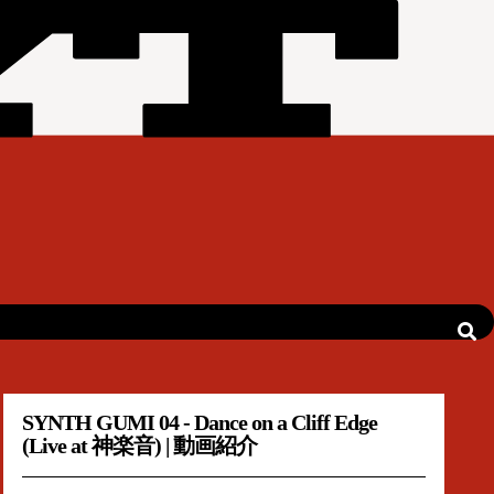
SYNTH GUMI 04 - Dance on a Cliff Edge
(Live at 神楽音) | 動画紹介