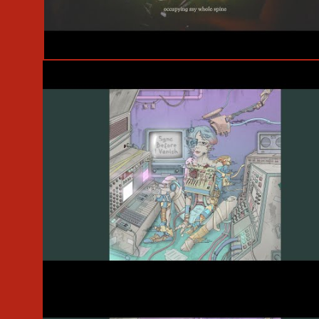
#Official Video
#SYNTH GUMI 04
#Topic
#TuneCore
#SYNTH GUMI 04
#MADZINE