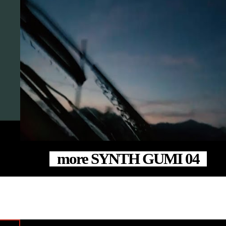
#Lyric Video
#SYNTH GUMI 04
more SYNTH GUMI 04