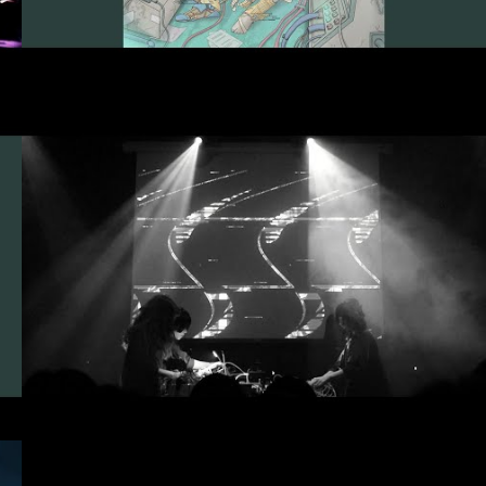
#Topic
#TuneCore
#SYNTH GUMI 04
#MADZINE
#SYNTH GUMI 04
#ANIMA MIX
#LIVE WAREHOUSE