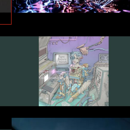
#Official Video
#SYNTH GUMI 04
#Topic
#TuneCore
#SYNTH GUMI 04
#MADZINE