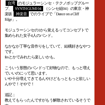
台湾
のモジュラーシンセ・テクノポップグルー
プ、
SYNTH GUMI 04
（シンセ組04）の東京・神
楽坂
神楽音
でのライブで「Dance on a Cliff
Edge」。
モジュラーシンセの1から覚えるってコンセプトで
集められた女子4人のバンド。
なかなか丁寧な音作りをしていて、結構好きなやつ
です。
fesとかでみれたら楽しいかも。
こういう形態のバンドって好物なので、もっと増え
ていいのにって思います。
いや十分増えてきてるんやけどもっともっと欲しい
んやで！そやで！
追記；
教えてもらったんですがもう解散されているそうで