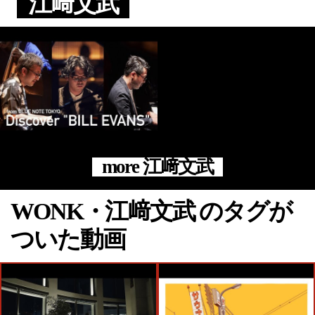
江﨑文武
more 江﨑文武
WONK・江﨑文武 のタグが
ついた動画