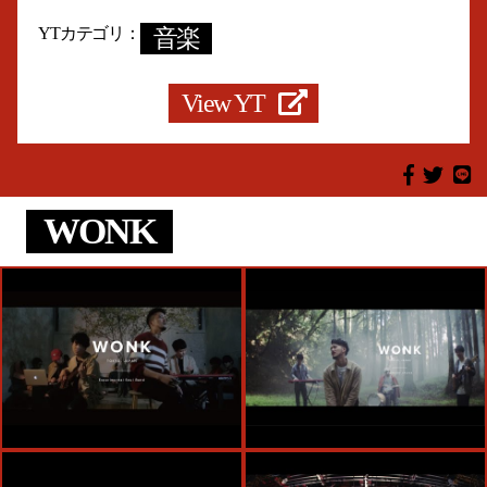
YTカテゴリ
音楽
View YT
WONK