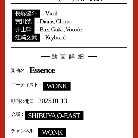
長塚健斗
- Vocal
荒田洸
- Drums, Chorus
井上幹
- Bass, Guitar, Vocoder
江﨑文武
- Keyboard
動画詳細
Essence
楽曲名
アーティスト
WONK
2025.01.13
動画公開日
会場
SHIBUYA O-EAST
チャンネル
WONK