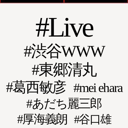
Live
渋谷WWW
東郷清丸
葛西敏彦
mei ehara
あだち麗三郎
厚海義朗
谷口雄