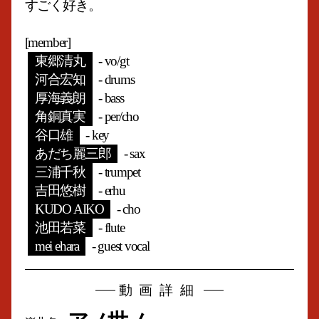
すごく好き。
[member]
東郷清丸
- vo/gt
河合宏知
- drums
厚海義朗
- bass
角銅真実
- per/cho
谷口雄
- key
あだち麗三郎
- sax
三浦千秋
- trumpet
吉田悠樹
- erhu
KUDO AIKO
- cho
池田若菜
- flute
mei ehara
- guest vocal
動画詳細