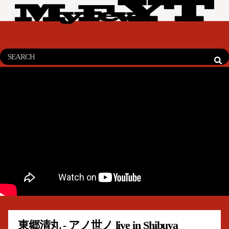
東郷清丸 - アノ世ノ live in Shibuya