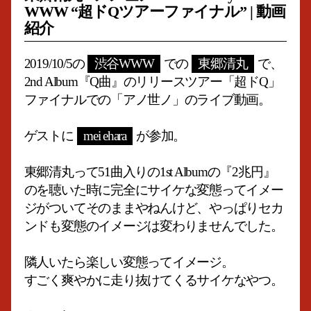
WWW “超ドQツアーファイナル” | 動画
紹介
2019/10/5の
渋谷WWW
での
東郷清丸
で、
2nd Album『Q曲』のリリースツアー「超ドQ」
ファイナルでの「アノ世ノ」のライブ動画。
ゲストに
mei ehara
が参加。
東郷清丸って51曲入りの1st Albumの『2兆円』
のを聴いた時に完全にサイケな変態ってイメー
ジがついてそのままやねんけど、やっぱりセカ
ンドも変態のイメージは変わりませんでした。
隣人いたら楽しい変態ってイメージ。
すごく爽やかに走り抜けてくるサイケなやつ。