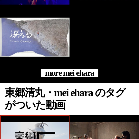
more mei ehara
東郷清丸・mei ehara のタグ
がついた動画