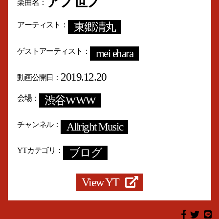
アノ世ノ
楽曲名
アーティスト
東郷清丸
ゲストアーティスト
mei ehara
2019.12.20
動画公開日
会場
渋谷WWW
チャンネル
Allright Music
YTカテゴリ
ブログ
View YT