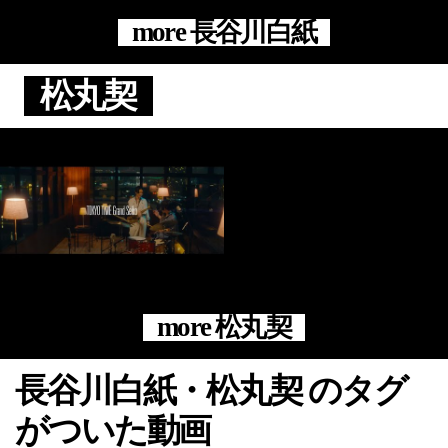
more 長谷川白紙
松丸契
more 松丸契
長谷川白紙・松丸契 のタグ
がついた動画