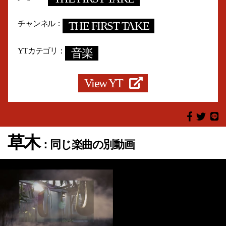
チャンネル
THE FIRST TAKE
YTカテゴリ
音楽
View YT
草木
：同じ楽曲の別動画