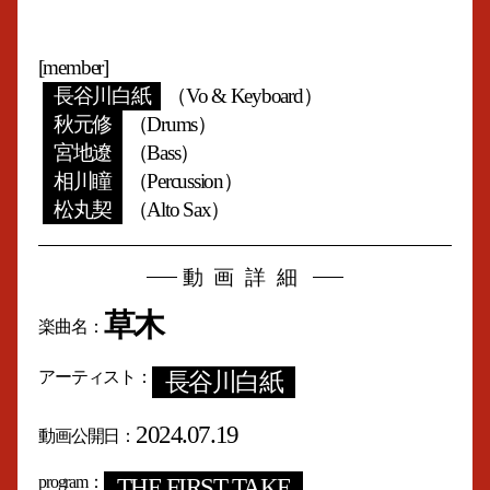
[member]
長谷川白紙
（Vo & Keyboard）
秋元修
（Drums）
宮地遼
（Bass）
相川瞳
（Percussion）
松丸契
（Alto Sax）
動画詳細
草木
楽曲名
アーティスト
長谷川白紙
2024.07.19
動画公開日
program
THE FIRST TAKE