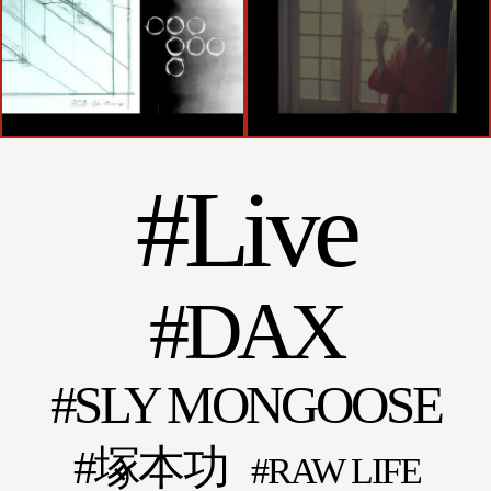
Live
DAX
SLY MONGOOSE
塚本功
RAW LIFE