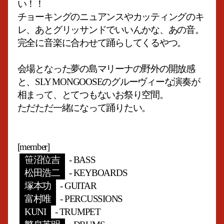
い！！
チョーキングのニュアンスやカッティングのキ
レ、あとグリッサンドでいいんかな、あの音。
完全に音楽に合わせて踊らしてくるやつ。
会場となった夢の島マリーナの野外の開放感
と、SLY MONGOOSEのグルーヴィーな演奏が
相まって、とてつもないお祭り空間。
ただただ一緒になって踊りたい。
[member]
笹沼位吉
- BASS
松田浩二
- KEYBOARDS
塚本功
- GUITAR
富村唯
- PERCUSSIONS
KUNI
- TRUMPET