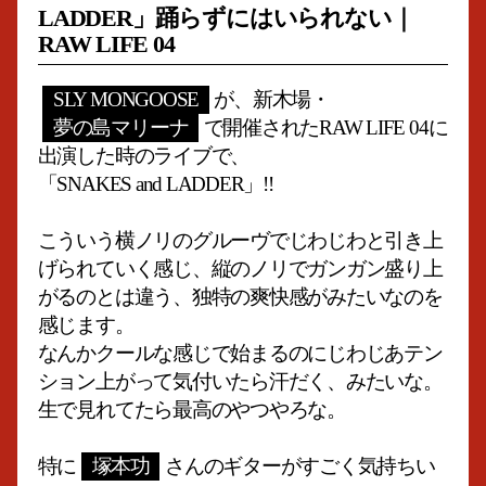
LADDER」踊らずにはいられない｜
RAW LIFE 04
SLY MONGOOSE
が、新木場・
夢の島マリーナ
で開催された
RAW LIFE 04
に
出演した時のライブで、
「SNAKES and LADDER」!!
こういう横ノリのグルーヴでじわじわと引き上
げられていく感じ、縦のノリでガンガン盛り上
がるのとは違う、独特の爽快感がみたいなのを
感じます。
なんかクールな感じで始まるのにじわじあテン
ション上がって気付いたら汗だく、みたいな。
生で見れてたら最高のやつやろな。
特に
塚本功
さんのギターがすごく気持ちい