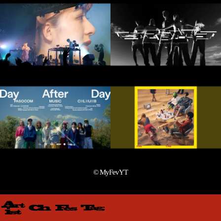
© MyFevYT