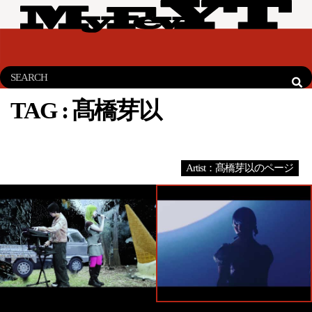
TAG :
髙橋芽以
Artist：髙橋芽以のページ