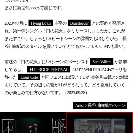
まさに新世代popって感じです。
2023年7月に
Flying Lotus
主宰の
Brainfeeder
との契約が発表さ
れ、第一弾シングル「口の花火」をリリースしましたが、これが
またすごい。ちょっとLAビートシーンの雰囲気も出しながら、長
谷川白紙のスタイルを貫いていてとてもかっこいい。MVも良い。
前述の「口の花火」はLAシーンのベーシスト
Sam Wilkes
が参加
してるし、
FUJI ROCK FESTIVAL
2023でWHITE STAGEのトリを
飾った
Louis Cole
と同フェスに出演いていた長谷川白紙との対談
もしていて、その辺りの繋がりがどうなって、どう発展していく
のか楽しみで仕方がないです。（2023/09/28）
Artist：長谷川白紙のページ