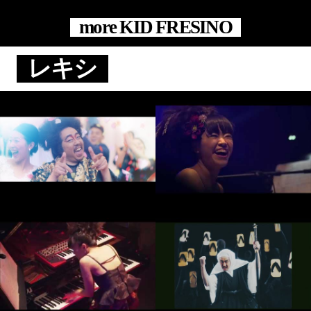
more KID FRESINO
レキシ