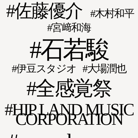
佐藤優介
木村和平
宮﨑和海
石若駿
伊豆スタジオ
大場潤也
全感覚祭
HIP LAND MUSIC
CORPORATION