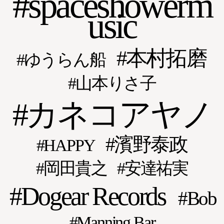
spaceshowerm
usic
本村拓磨
ゆうらん船
山本りさ子
カネコアヤノ
濱野泰政
HAPPY
岡田貴之
安達祐実
Dogear Records
Bob
Manning Bar