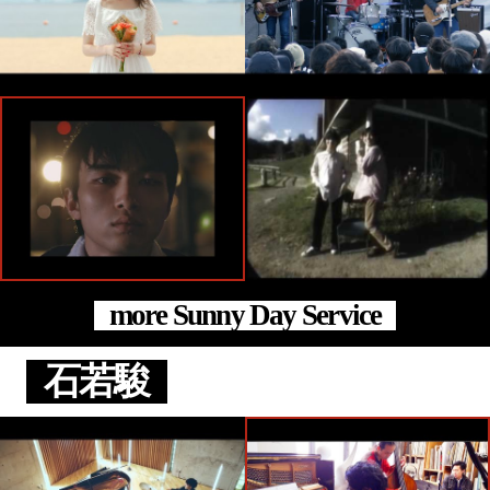
more Sunny Day Service
石若駿